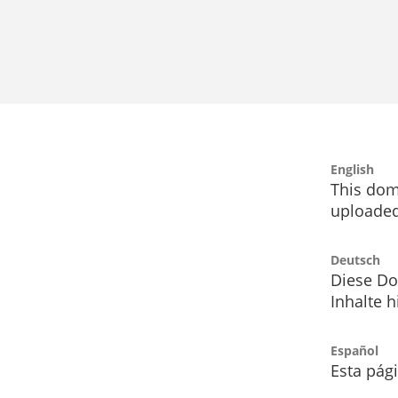
English
This dom
uploaded
Deutsch
Diese Do
Inhalte h
Español
Esta pág