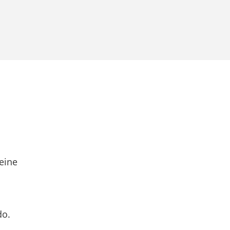
eine
do.